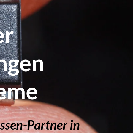
er
ungen
teme
assen-Partner in