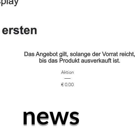
Schnellansicht
Aktion
Preis
€ 0,00
news