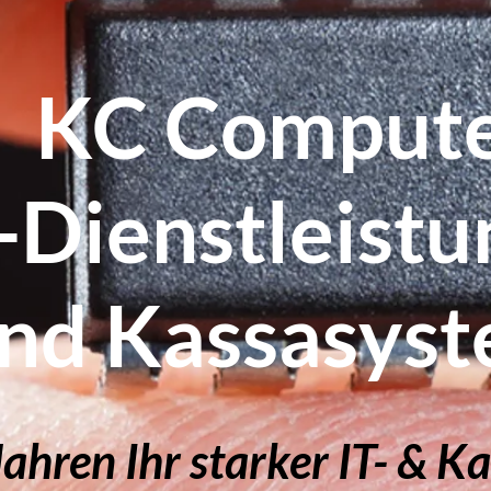
KC Comput
-Dienstleist
nd Kassasys
Jahren Ihr starker IT- & K